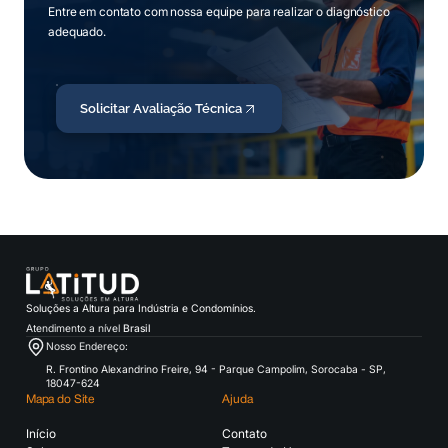
Entre em contato com nossa equipe para realizar o diagnóstico
adequado.
Solicitar Avaliação Técnica
Soluções a Altura para Indústria e Condomínios.
Atendimento a nível
Brasil
Nosso Endereço:
R. Frontino Alexandrino Freire, 94 - Parque Campolim, Sorocaba - SP,
18047-624
Mapa do Site
Ajuda
Início
Contato