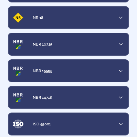
NR 18
NBR 16325
NBR 15595
NBR 14718
ISO 45001