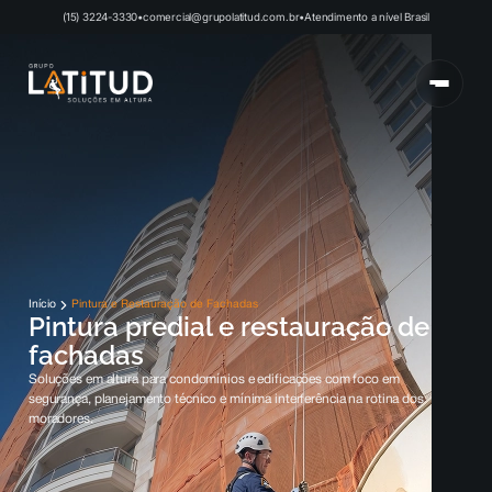
(15) 3224-3330
•
comercial@grupolatitud.com.br
•
Atendimento a nível Brasil
Início
Pintura e Restauração de Fachadas
Pintura predial e restauração de
fachadas
Soluções em altura para condomínios e edificações com foco em
segurança, planejamento técnico e mínima interferência na rotina dos
moradores.