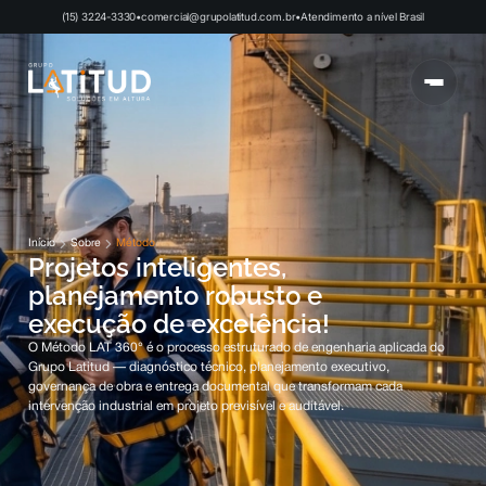
(15) 3224-3330
•
comercial@grupolatitud.com.br
•
Atendimento a nível Brasil
Início
Sobre
Método
Projetos inteligentes,
planejamento robusto e
execução de excelência!
O Método LAT 360° é o processo estruturado de engenharia aplicada do
Grupo Latitud — diagnóstico técnico, planejamento executivo,
governança de obra e entrega documental que transformam cada
intervenção industrial em projeto previsível e auditável.