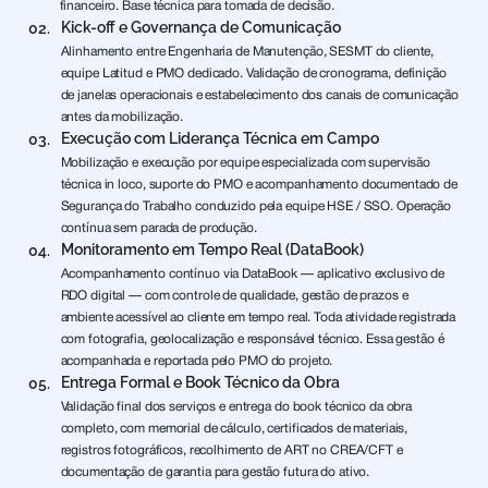
financeiro. Base técnica para tomada de decisão.
Kick-off e Governança de Comunicação
02.
Alinhamento entre Engenharia de Manutenção, SESMT do cliente,
equipe Latitud e PMO dedicado. Validação de cronograma, definição
de janelas operacionais e estabelecimento dos canais de comunicação
antes da mobilização.
Execução com Liderança Técnica em Campo
03.
Mobilização e execução por equipe especializada com supervisão
técnica in loco, suporte do PMO e acompanhamento documentado de
Segurança do Trabalho conduzido pela equipe HSE / SSO. Operação
contínua sem parada de produção.
Monitoramento em Tempo Real (DataBook)
04.
Acompanhamento contínuo via DataBook — aplicativo exclusivo de
RDO digital — com controle de qualidade, gestão de prazos e
ambiente acessível ao cliente em tempo real. Toda atividade registrada
com fotografia, geolocalização e responsável técnico. Essa gestão é
acompanhada e reportada pelo PMO do projeto.
Entrega Formal e Book Técnico da Obra
05.
Validação final dos serviços e entrega do book técnico da obra
completo, com memorial de cálculo, certificados de materiais,
registros fotográficos, recolhimento de ART no CREA/CFT e
documentação de garantia para gestão futura do ativo.