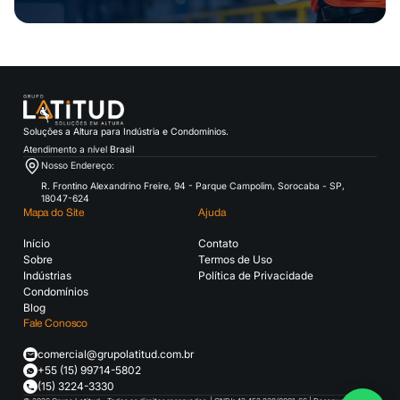
Soluções a Altura para Indústria e Condomínios.
Atendimento a nível
Brasil
Nosso Endereço:
R. Frontino Alexandrino Freire, 94 - Parque Campolim, Sorocaba - SP,
18047-624
Mapa do Site
Ajuda
Início
Contato
Sobre
Termos de Uso
Indústrias
Política de Privacidade
Condomínios
Blog
Fale Conosco
comercial@grupolatitud.com.br
+55 (15) 99714-5802
(15) 3224-3330