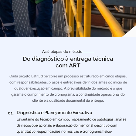
As 5 etapas do método
Do diagnóstico à entrega técnica
com ART
Cada projeto Latitud percorre um processo estruturado em cinco etapas,
com responsabilidades, prazos e entregáveis definidos antes do início de
qualquer execução em campo. A previsibilidade do método é o que
garante o cumprimento de cronograma, a continuidade operacional do
cliente e a qualidade documental da entrega.
Diagnóstico e Planejamento Executivo
01.
Levantamento técnico em campo, mapeamento de patologias, análise
de riscos operacionais e elaboração do memorial descritivo com
quantitativo, especificações normativas e cronograma físico-