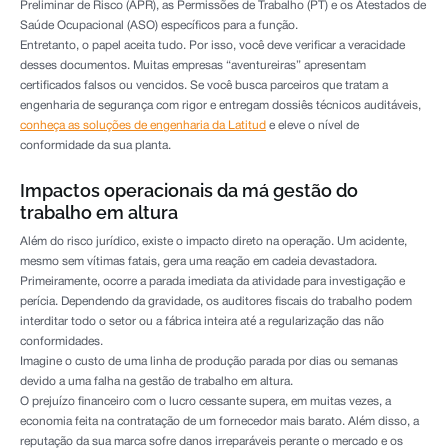
Preliminar de Risco (APR), as Permissões de Trabalho (PT) e os Atestados de
Saúde Ocupacional (ASO) específicos para a função.
Entretanto, o papel aceita tudo. Por isso, você deve verificar a veracidade
desses documentos. Muitas empresas “aventureiras” apresentam
certificados falsos ou vencidos. Se você busca parceiros que tratam a
engenharia de segurança com rigor e entregam dossiês técnicos auditáveis,
conheça as soluções de engenharia da Latitud
e eleve o nível de
conformidade da sua planta.
Impactos operacionais da má gestão do
trabalho em altura
Além do risco jurídico, existe o impacto direto na operação. Um acidente,
mesmo sem vítimas fatais, gera uma reação em cadeia devastadora.
Primeiramente, ocorre a parada imediata da atividade para investigação e
perícia. Dependendo da gravidade, os auditores fiscais do trabalho podem
interditar todo o setor ou a fábrica inteira até a regularização das não
conformidades.
Imagine o custo de uma linha de produção parada por dias ou semanas
devido a uma falha na gestão de trabalho em altura.
O prejuízo financeiro com o lucro cessante supera, em muitas vezes, a
economia feita na contratação de um fornecedor mais barato. Além disso, a
reputação da sua marca sofre danos irreparáveis perante o mercado e os