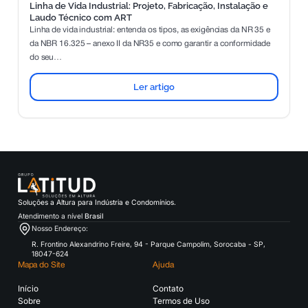
Linha de Vida Industrial: Projeto, Fabricação, Instalação e
Laudo Técnico com ART
Linha de vida industrial: entenda os tipos, as exigências da NR 35 e
da NBR 16.325 – anexo II da NR35 e como garantir a conformidade
do seu…
Ler artigo
Soluções a Altura para Indústria e Condomínios.
Atendimento a nível
Brasil
Nosso Endereço:
R. Frontino Alexandrino Freire, 94 - Parque Campolim, Sorocaba - SP,
18047-624
Mapa do Site
Ajuda
Início
Contato
Sobre
Termos de Uso