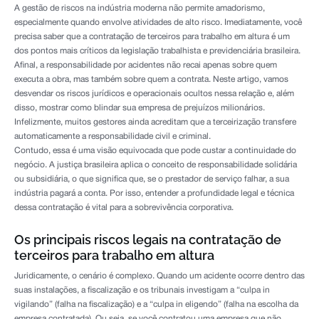
A gestão de riscos na indústria moderna não permite amadorismo,
especialmente quando envolve atividades de alto risco. Imediatamente, você
precisa saber que a contratação de terceiros para trabalho em altura é um
dos pontos mais críticos da legislação trabalhista e previdenciária brasileira.
Afinal, a responsabilidade por acidentes não recai apenas sobre quem
executa a obra, mas também sobre quem a contrata. Neste artigo, vamos
desvendar os riscos jurídicos e operacionais ocultos nessa relação e, além
disso, mostrar como blindar sua empresa de prejuízos milionários.
Infelizmente, muitos gestores ainda acreditam que a terceirização transfere
automaticamente a responsabilidade civil e criminal.
Contudo, essa é uma visão equivocada que pode custar a continuidade do
negócio. A justiça brasileira aplica o conceito de responsabilidade solidária
ou subsidiária, o que significa que, se o prestador de serviço falhar, a sua
indústria pagará a conta. Por isso, entender a profundidade legal e técnica
dessa contratação é vital para a sobrevivência corporativa.
Os principais riscos legais na contratação de
terceiros para trabalho em altura
Juridicamente, o cenário é complexo. Quando um acidente ocorre dentro das
suas instalações, a fiscalização e os tribunais investigam a “culpa in
vigilando” (falha na fiscalização) e a “culpa in eligendo” (falha na escolha da
empresa contratada). Ou seja, se você contratou uma empresa que não