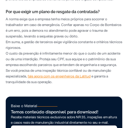
Por que exigir um plano de resgate da contratada?
A norma exige que a empresa tenha meios próprios para socorrer o
trabalhador em caso de emergência. Confiar apenas no Corpo de Bombeiros
é um erro, pois a demora no atendimento pode agravar o trauma de
suspensão, levando a sequelas graves ou óbito.
Em suma, a gestão de terceiros exige vigilância constante e critérios técnicos
rigorosos.
O custo da prevenção é infinitamente menor do que o custo de um acidente
ou de uma interdição. Proteja seu CPF, sua equipe e o patrimônio da sua
empresa escolhendo parceiros que entendem de engenharia e segurança.
Se você precisa de uma inspeção técnica confiável ou de manutenção
especializada,
fale agora com os engenheiros da Latitud
e garanta a
tranquilidade da sua operação.
Baixe o Material
Temos conteúdo disponível para download!
Receba materiais técnicos exclusivos sobre NR 35, inspeções em altura
e casos reais de manutenção industrial diretamente no seu e-mail.
Seu nome