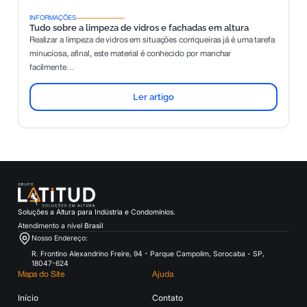
INFORMAÇÕES
Tudo sobre a limpeza de vidros e fachadas em altura
Realizar a limpeza de vidros em situações corriqueiras já é uma tarefa
minuciosa, afinal, este material é conhecido por manchar
facilmente…
Ler artigo
Soluções a Altura para Indústria e Condomínios.
Atendimento a nível
Brasil
Nosso Endereço:
R. Frontino Alexandrino Freire, 94 - Parque Campolim, Sorocaba - SP,
18047-624
Mapa do Site
Ajuda
Início
Contato