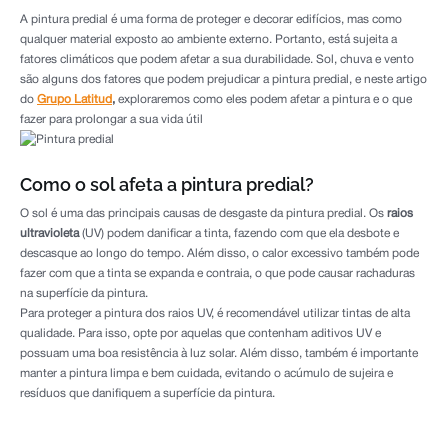
A pintura predial é uma forma de proteger e decorar edifícios, mas como
qualquer material exposto ao ambiente externo. Portanto, está sujeita a
fatores climáticos que podem afetar a sua durabilidade. Sol, chuva e vento
são alguns dos fatores que podem prejudicar a pintura predial, e neste artigo
do
Grupo Latitud
,
exploraremos como eles podem afetar a pintura e o que
fazer para prolongar a sua vida útil
Como o sol afeta a pintura predial?
O sol é uma das principais causas de desgaste da pintura predial. Os
raios
ultravioleta
(UV) podem danificar a tinta, fazendo com que ela desbote e
descasque ao longo do tempo. Além disso, o calor excessivo também pode
fazer com que a tinta se expanda e contraia, o que pode causar rachaduras
na superfície da pintura.
Para proteger a pintura dos raios UV, é recomendável utilizar tintas de alta
qualidade. Para isso, opte por aquelas que contenham aditivos UV e
possuam uma boa resistência à luz solar. Além disso, também é importante
manter a pintura limpa e bem cuidada, evitando o acúmulo de sujeira e
resíduos que danifiquem a superfície da pintura.