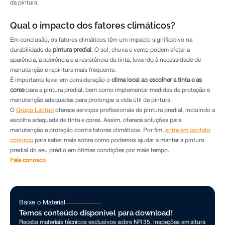
da pintura.
Qual o impacto dos fatores climáticos?
Em conclusão, os fatores climáticos têm um impacto significativo na
durabilidade da
pintura predial
. O sol, chuva e vento podem afetar a
aparência, a aderência e a resistência da tinta, levando à necessidade de
manutenção e repintura mais frequente.
É importante levar em consideração o
clima local ao escolher a tinta e as
cores
para a pintura predial, bem como implementar medidas de proteção e
manutenção adequadas para prolongar a vida útil da pintura.
O
Grupo Latitud
oferece serviços profissionais de pintura predial, incluindo a
escolha adequada de tinta e cores. Assim, oferece soluções para
manutenção e proteção contra fatores climáticos. Por fim,
entre em contato
conosco
para saber mais sobre como podemos ajudar a manter a pintura
predial do seu prédio em ótimas condições por mais tempo.
Fale conosco
Baixe o Material
Temos conteúdo disponível para download!
Receba materiais técnicos exclusivos sobre NR 35, inspeções em altura