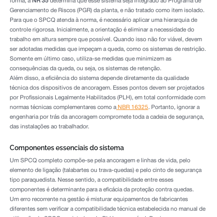
forma, a
NR 35
determina que esse sistema seja integrado ao Programa de
Gerenciamento de Riscos (PGR) da planta, e não tratado como item isolado.
Para que o SPCQ atenda à norma, é necessário aplicar uma hierarquia de
controle rigorosa. Inicialmente, a orientação é eliminar a necessidade do
trabalho em altura sempre que possível. Quando isso não for viável, devem
ser adotadas medidas que impeçam a queda, como os sistemas de restrição.
Somente em último caso, utiliza-se medidas que minimizem as
consequências da queda, ou seja, os sistemas de retenção.
Além disso, a eficiência do sistema depende diretamente da qualidade
técnica dos dispositivos de ancoragem. Esses pontos devem ser projetados
por Profissionais Legalmente Habilitados (PLH), em total conformidade com
normas técnicas complementares como a
NBR 16325
. Portanto, ignorar a
engenharia por trás da ancoragem compromete toda a cadeia de segurança,
das instalações ao trabalhador.
Componentes essenciais do sistema
Um SPCQ completo compõe-se pela ancoragem e linhas de vida, pelo
elemento de ligação (talabartes ou trava-quedas) e pelo cinto de segurança
tipo paraquedista. Nesse sentido, a compatibilidade entre esses
componentes é determinante para a eficácia da proteção contra quedas.
Um erro recorrente na gestão é misturar equipamentos de fabricantes
diferentes sem verificar a compatibilidade técnica estabelecida no manual de