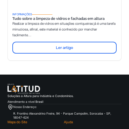
INFORMAÇÕES
Tudo sobre a limpeza de vidros e fachadas em altura
Realizar a limpeza de vidros em situações corriqueiras já é uma tarefa
minuciosa, afinal, este material é conhecido por manchar
facilmente…
Ler artigo
Soluções a Altura para Indústria e Condomínios.
Atendimento a nível
Brasil
Nosso Endereço:
R. Frontino Alexandrino Freire, 94 - Parque Campolim, Sorocaba - SP,
18047-624
Mapa do Site
Ajuda