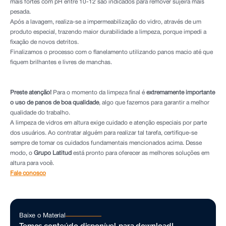
mais fortes com pH entre 10-12 são indicados para remover sujeira mais
pesada.
Após a lavagem, realiza-se a impermeabilização do vidro, através de um
produto especial, trazendo maior durabilidade a limpeza, porque impedi a
fixação de novos detritos.
Finalizamos o processo com o flanelamento utilizando panos macio até que
fiquem brilhantes e livres de manchas.
Preste atenção!
Para o momento da limpeza final é
extremamente importante
o uso de panos de boa qualidade
, algo que fazemos para garantir a melhor
qualidade do trabalho.
A limpeza de vidros em altura exige cuidado e atenção especiais por parte
dos usuários. Ao contratar alguém para realizar tal tarefa, certifique-se
sempre de tomar os cuidados fundamentais mencionados acima. Desse
modo, o
Grupo Latitud
está pronto para oferecer as melhores soluções em
altura para você.
Fale conosco
Baixe o Material
Temos conteúdo disponível para download!